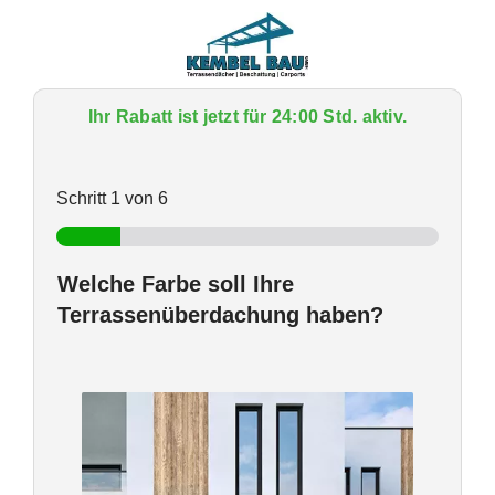
Zum
Inhalt
springen
Ihr Rabatt ist jetzt für 24:00 Std. aktiv.
Schritt
1
von 6
Welche Farbe soll Ihre
Terrassenüberdachung haben?
W
e
l
c
h
e