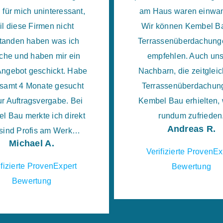
 für mich uninteressant,
am Haus waren einwan
il diese Firmen nicht
Wir können Kembel Ba
tanden haben was ich
Terrassenüberdachung
che und haben mir ein
empfehlen. Auch un
ngebot geschickt. Habe
Nachbarn, die zeitgleic
samt 4 Monate gesucht
Terrassenüberdachun
ur Auftragsvergabe. Bei
Kembel Bau erhielten,
l Bau merkte ich direkt
rundum zufrieden
Andreas R.
 sind Profis am Werk…
Michael A.
Verifizierte ProvenEx
ifizierte ProvenExpert
Bewertung
Bewertung