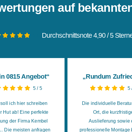
wertungen auf bekannten
Durchschnittsnote 4,90 / 5 Stern
5
/
5
in 0815 Angebot“
„Rundum Zufrie
5
/
5
5
soll ich hier schreiben
Die individuelle Beratu
r Hut ab! Eine perfekte
Ort, die kurzfristig
tung der Firma Kembel
Auslieferung sowie 
… Die meisten anfragen
professionelle Montage 