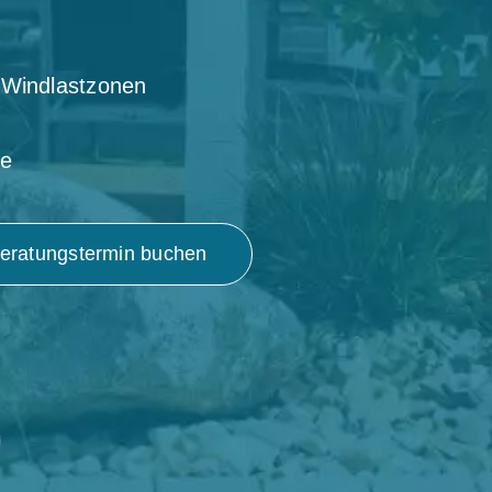
d Windlastzonen
ce
eratungstermin buchen