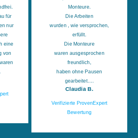
dfrei.
Monteure.
u für
Die Arbeiten
en nur
wurden , wie versprochen,
sere
erfüllt.
h eine
Die Monteure
g von
waren ausgesprochen
 waren
freundlich,
.
haben ohne Pausen
gearbeitet….
Claudia B.
pert
Verifizierte ProvenExpert
Bewertung