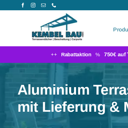
Zum
Inhalt
springen
Produ
750€ auf
++
Rabattaktion
%
Aluminium Terr
mit Lieferung &