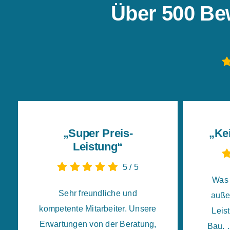
Über 500 Be
„Super Preis-
„Ke
Leistung“
5
/
5
Was 
Sehr freundliche und
auße
kompetente Mitarbeiter. Unsere
Leis
Erwartungen von der Beratung,
Bau. 