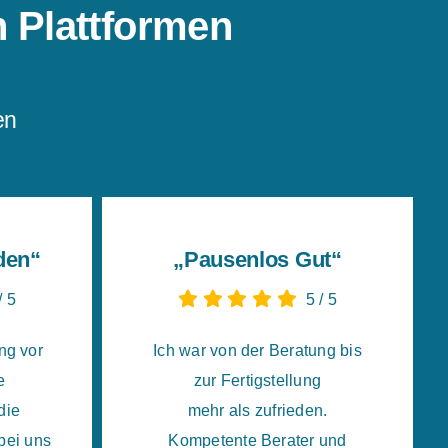
 Plattformen
en
den“
„Pausenlos Gut“
/
5
5
/
5
ng vor
Ich war von der Beratung bis
e
zur Fertigstellung
die
mehr als zufrieden.
bei uns
Kompetente Berater und