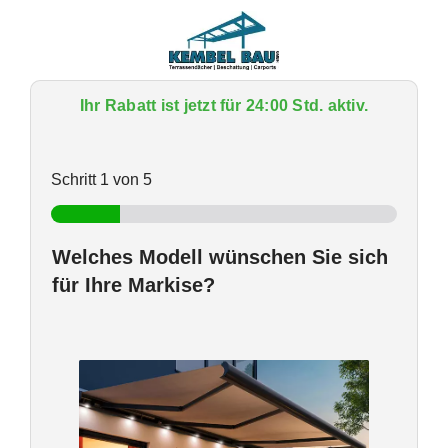
Zum
Inhalt
springen
Ihr Rabatt ist jetzt für 24:00 Std. aktiv.
Schritt
1
von 5
Welches Modell wünschen Sie sich
für Ihre Markise?
W
e
l
c
h
e