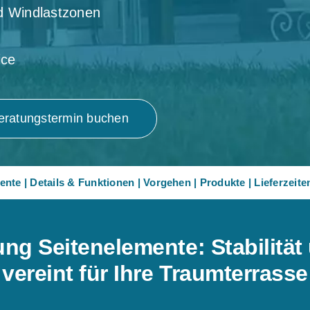
nd Windlastzonen
ice
eratungstermin buchen
ente
|
Details & Funktionen
|
Vorgehen
|
Produkte
|
Lieferzeite
g Seitenelemente: Stabilität 
vereint für Ihre Traumterrasse