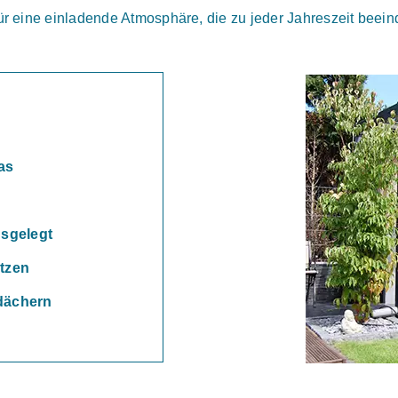
ür eine einladende Atmosphäre, die zu jeder Jahreszeit beein
as
usgelegt
ützen
dächern