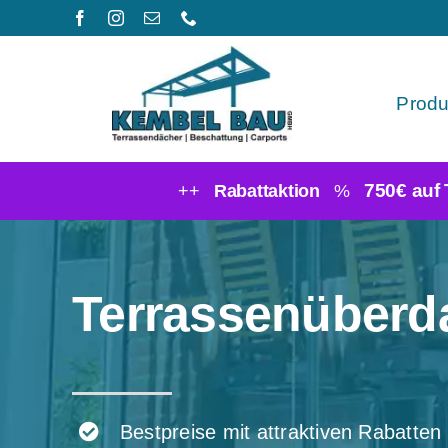
Zum
Inhalt
springen
Produ
750€ auf
++
Rabattaktion
%
Terrassenüberd
Bestpreise mit attraktiven Rabatten