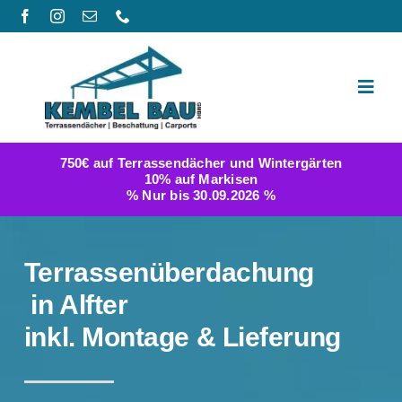
Zum
Inhalt
springen
Toggl
Navig
Produktwelt
750€ auf Terrassendächer und Wintergärten
10% auf Markisen
Galerie
% Nur bis 30.09.2026 %
Berichte
Terrassenüberdachung
FAQ
in Alfter
inkl. Montage & Lieferung
Konfigurator