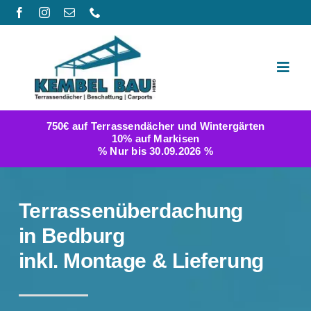
Zum
Inhalt
springen
Toggl
Navig
Produktwelt
750€ auf Terrassendächer und Wintergärten
10% auf Markisen
Galerie
% Nur bis 30.09.2026 %
Berichte
Terrassenüberdachung
FAQ
in Bedburg
inkl. Montage & Lieferung
Konfigurator