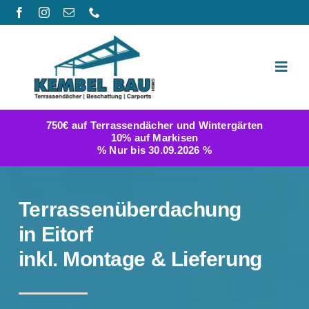
Zum
Inhalt
springen
Toggl
Navig
Produktwelt
750€ auf Terrassendächer und Wintergärten
10% auf Markisen
Galerie
% Nur bis 30.09.2026 %
Berichte
Terrassenüberdachung
FAQ
in Eitorf
inkl. Montage & Lieferung
Konfigurator