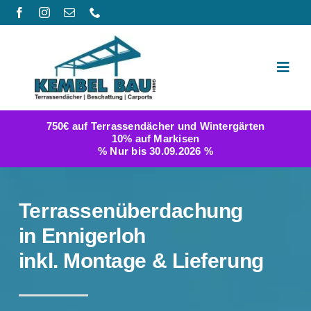
Zum
Inhalt
springen
Toggl
Navig
Produktwelt
750€ auf Terrassendächer und Wintergärten
10% auf Markisen
Galerie
% Nur bis 30.09.2026 %
Berichte
Terrassenüberdachung
FAQ
in Ennigerloh
inkl. Montage & Lieferung
Konfigurator