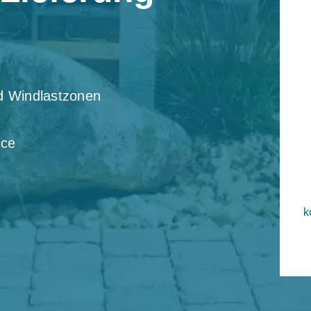
nd Windlastzonen
ice
k