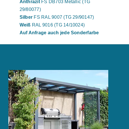
Anthrazit
FS DB703 Metallic (TG
29/80077)
Silber
FS RAL 9007 (TG 29/90147)
Weiß
RAL 9016 (TG 14/10024)
Auf Anfrage auch jede Sonderfarbe