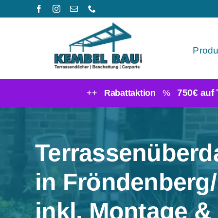
Zum
Inhalt
springen
Produ
750€ auf
++
Rabattaktion
%
Terrassenüber
in Fröndenberg
inkl. Montage &