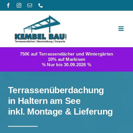
Zum
Inhalt
springen
Toggl
Navig
Produktwelt
750€ auf Terrassendächer und Wintergärten
10% auf Markisen
Galerie
% Nur bis 30.09.2026 %
Berichte
Terrassenüberdachung
FAQ
in Haltern am See
inkl. Montage & Lieferung
Konfigurator