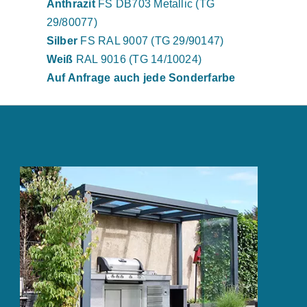
Anthrazit
FS DB703 Metallic (TG
29/80077)
Silber
FS RAL 9007 (TG 29/90147)
Weiß
RAL 9016 (TG 14/10024)
Auf Anfrage auch jede Sonderfarbe