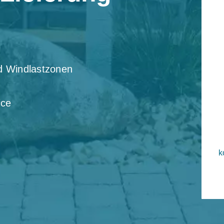
nd Windlastzonen
ice
k