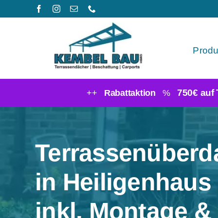
Zum
Inhalt
springen
Produ
750€ auf
++
Rabattaktion
%
Terrassenüber
in Heiligenhaus
inkl. Montage &