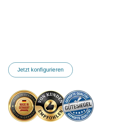
Bestpreise mit attraktiven Rabatten
Deutsche Statik für alle Schnee- und
Windlastzonen
10 Jahre Garantie
Kostenlose Beratung &
Aufmaßservice
Jetzt konfigurieren