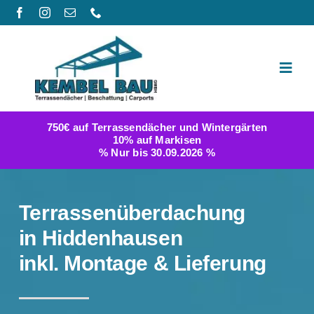
Zum
Inhalt
springen
Toggl
Navig
Produktwelt
750€ auf Terrassendächer und Wintergärten
10% auf Markisen
Galerie
% Nur bis 30.09.2026 %
Berichte
Terrassenüberdachung
FAQ
in Hiddenhausen
inkl. Montage & Lieferung
Konfigurator