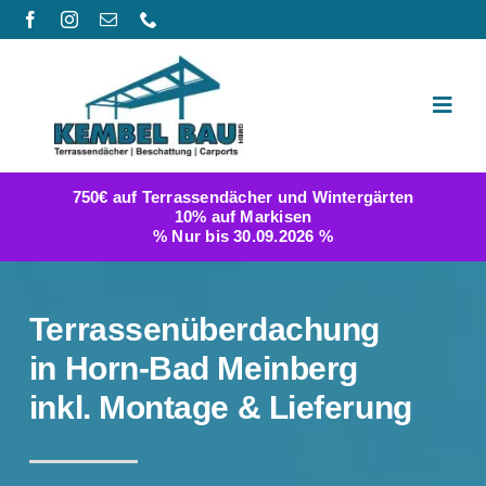
Zum
Inhalt
springen
Toggl
Navig
Produktwelt
750€ auf Terrassendächer und Wintergärten
10% auf Markisen
Galerie
% Nur bis 30.09.2026 %
Berichte
Terrassenüberdachung
FAQ
in Horn-Bad Meinberg
inkl. Montage & Lieferung
Konfigurator