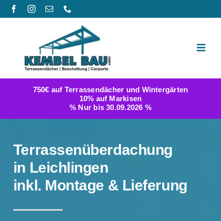
Zum
Inhalt
springen
Toggl
Navig
Produktwelt
750€ auf Terrassendächer und Wintergärten
10% auf Markisen
Galerie
% Nur bis 30.09.2026 %
Berichte
Terrassenüberdachung
FAQ
in Leichlingen
inkl. Montage & Lieferung
Konfigurator