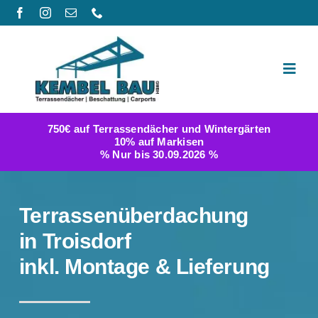
Zum
Inhalt
springen
Toggl
Navig
Produktwelt
750€ auf Terrassendächer und Wintergärten
10% auf Markisen
Galerie
% Nur bis 30.09.2026 %
Berichte
Terrassenüberdachung
FAQ
in Troisdorf
inkl. Montage & Lieferung
Konfigurator