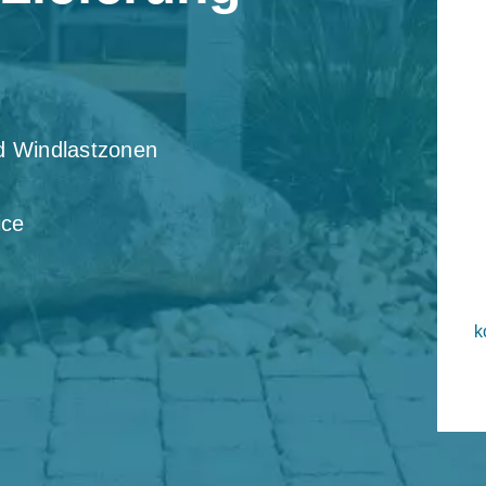
nd Windlastzonen
ice
k