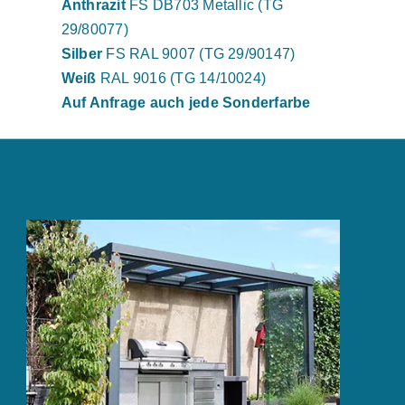
Anthrazit
FS DB703 Metallic (TG
29/80077)
Silber
FS RAL 9007 (TG 29/90147)
Weiß
RAL 9016 (TG 14/10024)
Auf Anfrage auch jede Sonderfarbe