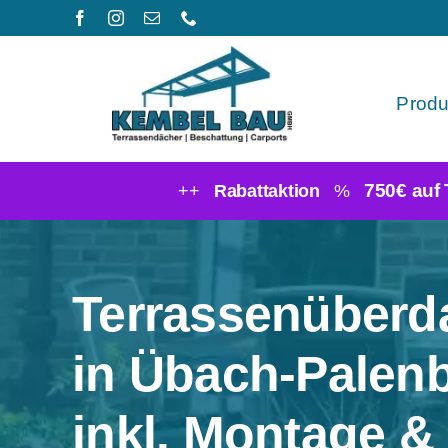
Zum
Inhalt
springen
Produ
750€ auf
++
Rabattaktion
%
Terrassenüber
in Übach-Palen
inkl. Montage &