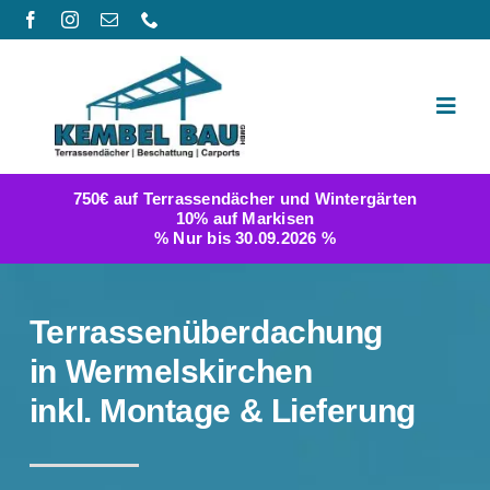
Zum
Inhalt
springen
Toggl
Navig
Produktwelt
750€ auf Terrassendächer und Wintergärten
10% auf Markisen
Galerie
% Nur bis 30.09.2026 %
Berichte
Terrassenüberdachung
FAQ
in Wermelskirchen
inkl. Montage & Lieferung
Konfigurator